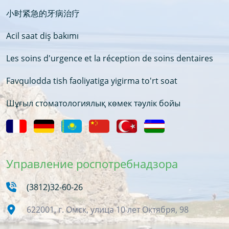
小时紧急的牙病治疗
Acil saat diş bakımı
Les soins d'urgence et la réception de soins dentaires
Favqulodda tish faoliyatiga yigirma to'rt soat
Шұғыл стоматологиялық көмек тәулік бойы
Управление роспотребнадзора
(3812)32-60-26
622001, г. Омск, улица 10 лет Октября, 98