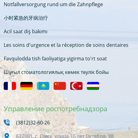
Notfallversorgung rund um die Zahnpflege
小时紧急的牙病治疗
Acil saat diş bakımı
Les soins d'urgence et la réception de soins dentaires
Favqulodda tish faoliyatiga yigirma to'rt soat
Шұғыл стоматологиялық көмек тәулік бойы
Управление роспотребнадзора
(3812)32-60-26
622001, г. Омск, улица 10 лет Октября, 98