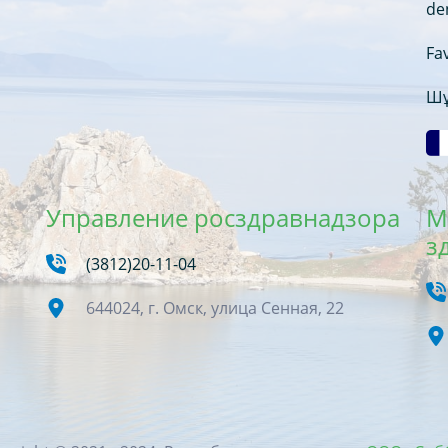
de
Fav
Шұ
Управление росздравнадзора
М
з
(3812)20-11-04
644024, г. Омск, улица Сенная, 22
,