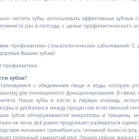
ьно чистить зубы, использовать эффективные зубные п
игиениста раз в полгода, с целью профилактического 
вие профилактики стоматологических заболеваний. С 
здоровья Вашим зубам!
и профилактика
сти зубов?
талкиваемся с обеднением пищи и воды, которую у
низму для полноценного функционирования. В связи, 
тета. Наши зубы и кости в первую очередь испыты
ктуры и дисбаланса между процессом естественной пот
эмали зубов обнаруживаются микропоры и трещины, 
олько не лечи, всё равно продолжает развиваться кариес
едствие начинают пренебрегать гигиеной полости рта, 
кает порочный замкнутый круг. Однако сейчас можно с 