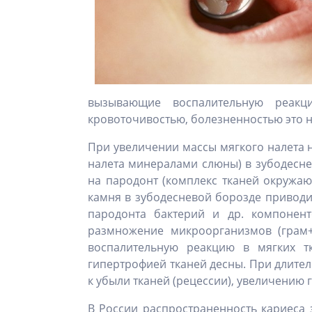
вызывающие воспалительную реакци
кровоточивостью, болезненностью это н
При увеличении массы мягкого налета н
налета минералами слюны) в зубодеснев
на пародонт (комплекс тканей окружа
камня в зубодесневой борозде приводи
пародонта бактерий и др. компонент
размножение микроорганизмов (грам+
воспалительную реакцию в мягких тк
гипертрофией тканей десны. При длите
к убыли тканей (рецессии), увеличению
В России распространенность кариеса 