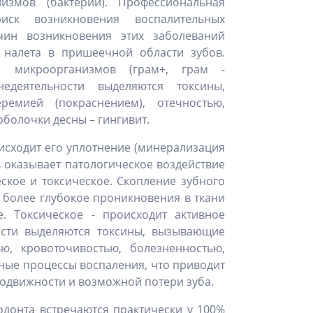
измов (бактерий). Профессиональная
ск возникновения воспалительных
чин возникновения этих заболеваний
о налета в пришеечной области зубов.
е микроорганизмов (грам+, грам -
едеятельности выделяются токсины,
емией (покраснением), отечностью,
оболочки десны – гингивит.
оисходит его уплотнение (минерализация
ь оказывает патологическое воздействие
кое и токсическое. Скопление зубного
 более глубокое проникновения в ткани
. Токсическое - происходит активное
ости выделяются токсины, вызывающие
ю, кровоточивостью, болезненностью,
ные процессы воспаления, что приводит
подвижности и возможной потери зуба.
одонта встречаются практически у 100%