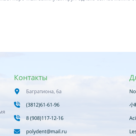
Контакты
Д
Багратиона, 6а
No
(3812)61-61-96
小
мя
8 (908)117-12-16
Aci
polydent@mail.ru
Le