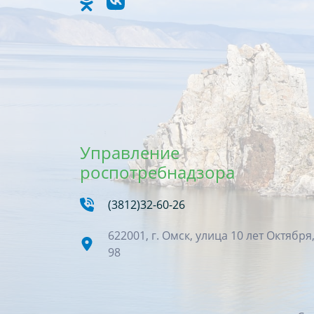
Управление
роспотребнадзора
(3812)32-60-26
622001, г. Омск, улица 10 лет Октября
98