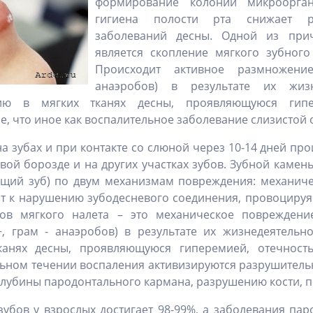
формирование колоний микроорган
гигиена полости рта снижает ри
заболеваний десны. Одной из при
является скопление мягкого зубног
Происходит активное размножени
анаэробов) в результате их жизн
ю в мягких тканях десны, проявляющуюся гипер
е, что иное как воспалительное заболевание слизистой 
а зубах и при контакте со слюной через 10-14 дней пр
ой борозде и на других участках зубов. Зубной камен
ющий зуб) по двум механизмам повреждения: механичес
т к нарушению зубодесневого соединения, провоцируя
ов мягкого налета – это механическое повреждение
, грам - анаэробов) в результате их жизнедеятельн
анях десны, проявляющуюся гиперемией, отечность
льном течении воспаления активизируются разрушитель
 глубины пародонтального кармана, разрушению кости, 
зубов у взрослых достигает 98-99%, а заболевания пар