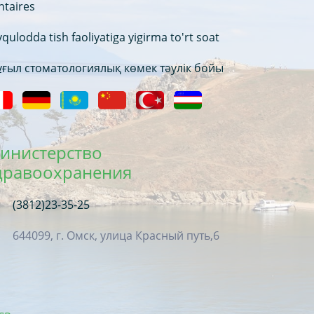
ntaires
qulodda tish faoliyatiga yigirma to'rt soat
ғыл стоматологиялық көмек тәулік бойы
инистерство
дравоохранения
(3812)23-35-25
644099, г. Омск, улица Красный путь,6