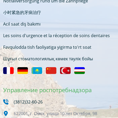
Notfallversorgung rund um die Zahnpflege
小时紧急的牙病治疗
Acil saat diş bakımı
Les soins d'urgence et la réception de soins dentaires
Favqulodda tish faoliyatiga yigirma to'rt soat
Шұғыл стоматологиялық көмек тәулік бойы
Управление роспотребнадзора
(3812)32-60-26
622001, г. Омск, улица 10 лет Октября, 98